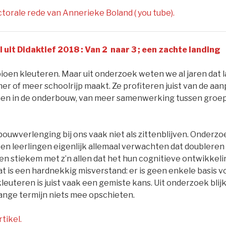
ctorale rede van Annerieke Boland ( you tube).
l uit Didaktief 2018 : Van 2
naar 3 ; een zachte landing
ioen kleuteren. Maar uit onderzoek weten we al jaren dat 
er of meer schoolrijp maakt. Ze profiteren juist van de aa
en in de onderbouw, van meer samenwerking tussen groep 
bouwverlenging bij ons vaak niet als zittenblijven. Onder
 en leerlingen eigenlijk allemaal verwachten dat doubleren
n stiekem met z’n allen dat het hun cognitieve ontwikkelin
t is een hardnekkig misverstand: er is geen enkele basis v
euteren is juist vaak een gemiste kans. Uit onderzoek blij
lange termijn niets mee opschieten.
tikel.